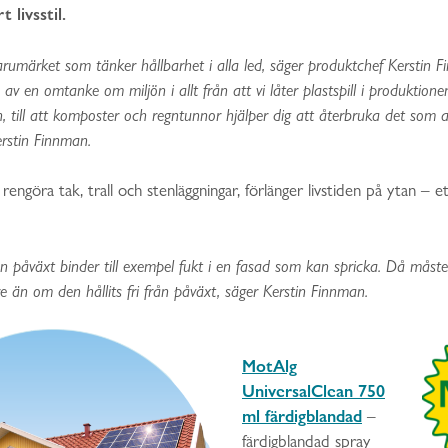
 livsstil.
rumärket som tänker hållbarhet i alla led, säger produktchef Kerstin F
av en omtanke om miljön i allt från att vi låter plastspill i produktionen
, till att komposter och regntunnor hjälper dig att återbruka det som a
Kerstin Finnman.
engöra tak, trall och stenläggningar, förlänger livstiden på ytan – et
n påväxt binder till exempel fukt i en fasad som kan spricka. Då måst
e än om den hållits fri från påväxt, säger Kerstin Finnman.
MotAlg
UniversalClean 750
ml färdigblandad
–
färdigblandad spray