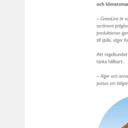
och klimatsmart
–
GreenLine är va
sortiment präglas 
produktionen igen
till spillo, säger 
Att regelbundet r
tänka hållbart.
– Alger och anna
putsas om tidigar