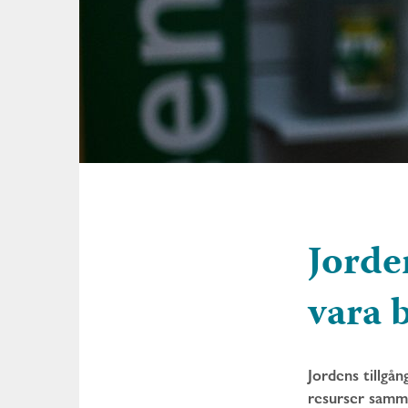
Jorden
vara b
Jordens tillgån
resurser samman