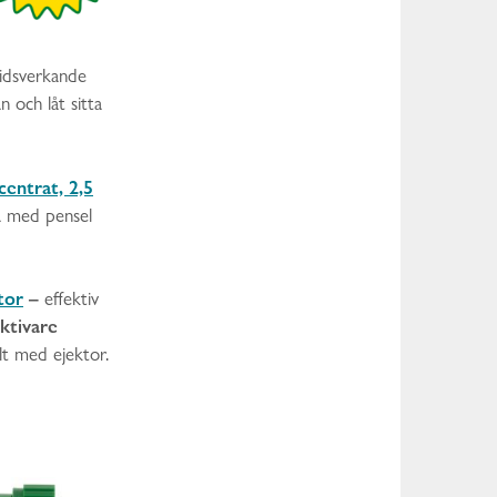
idsverkande
n och låt sitta
entrat, 2,5
a med pensel
tor
–
effektiv
ektivare
lt med ejektor.