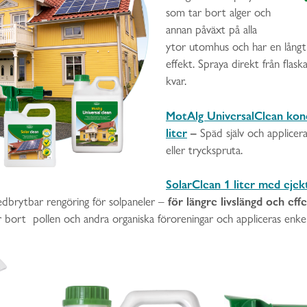
som tar bort alger och
annan påväxt på alla
ytor utomhus och har en långt
effekt. Spraya direkt från flaska
kvar.
MotAlg UniversalClean konc
liter
–
Späd själv och applicer
eller tryckspruta.
SolarClean 1 liter med ejek
för längre livslängd och eff
edbrytbar rengöring för solpaneler –
r bort pollen och andra organiska föroreningar och appliceras enke