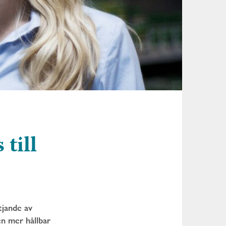
 till
tjande av
en mer hållbar