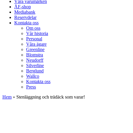
Våra varumärken
ÅF-shop
Mediabank
Reservdelar
Kontakta oss
Om oss
Vår historia
Personal
Våra ägare
Greenline
Blomstra
Neudorff
Silverline
Berglund
Wallco
Kontakta oss
Press
Hem
»
Stenläggning och trädäck som varar!