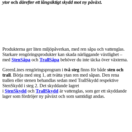
ytor
och
därefter ett långsiktigt skydd mot ny påväxt
.
Produkterna ger liten miljöpåverkan, med ren såpa och vattenglas.
Starkare rengöringsprodukter kan skada närliggande växtlighet –
med
StenSåpa
och
TrallSåpa
behöver du inte täcka över växterna.
GreenLines rengöringsprogram i
två steg
finns för både
sten och
trall
. Börja med steg 1, att tvätta ytan ren med såpan. Den rena
trallen eller stenen behandlas sedan med TrallSkydd respektive
StenSkydd i steg 2. Det skyddande lagret
i
StenSkydd
och
TrallSkydd
är vattenglas, som ger ett skyddande
lager som fördröjer ny påväxt och som samtidigt andas.