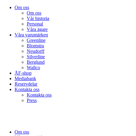
Om oss
Om oss
Vår historia
Personal
Våra ägare
Våra varumärken
Greenline
Blomstra
Neudorff
Silverline
Berglund
Wallco
ÅF-shop
Mediabank
Reservdelar
Kontakta oss
Kontakta oss
Press
Om oss