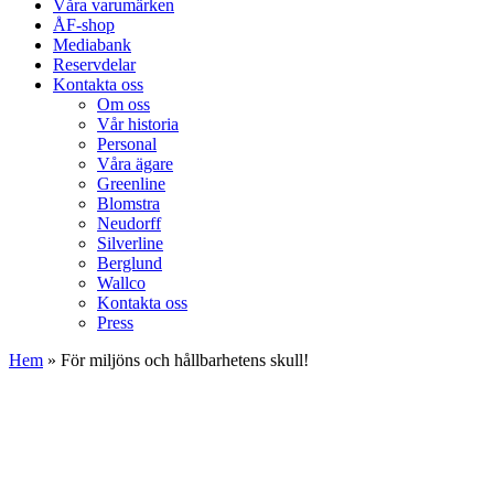
Våra varumärken
ÅF-shop
Mediabank
Reservdelar
Kontakta oss
Om oss
Vår historia
Personal
Våra ägare
Greenline
Blomstra
Neudorff
Silverline
Berglund
Wallco
Kontakta oss
Press
Hem
»
För miljöns och hållbarhetens skull!