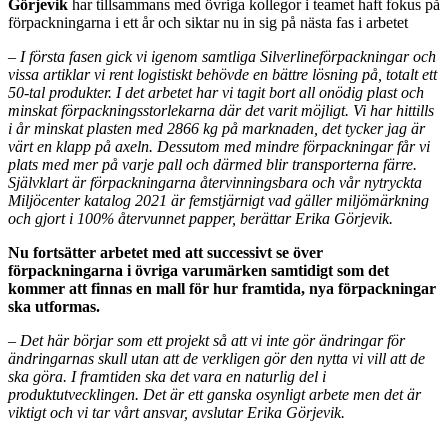
Görjevik
har tillsammans med övriga kollegor i teamet haft fokus på
förpackningarna i ett år och siktar nu in sig på nästa fas i arbetet
–
I första fasen gick vi igenom samtliga Silverlineförpackningar och
vissa artiklar vi rent logistiskt behövde en bättre lösning på, totalt ett
50-tal produkter. I det arbetet har vi tagit bort all onödig plast och
minskat förpackningsstorlekarna där det varit möjligt. Vi har hittills
i år minskat plasten med 2866 kg på marknaden, det tycker jag är
värt en klapp på axeln. Dessutom med mindre förpackningar får vi
plats med mer på varje pall och därmed blir transporterna färre.
Självklart är förpackningarna återvinningsbara och vår nytryckta
Miljöcenter katalog 2021 är femstjärnigt vad gäller miljömärkning
och gjort i 100% återvunnet papper, berättar Erika Görjevik.
Nu fortsätter arbetet med att successivt se över
förpackningarna i övriga varumärken samtidigt som det
kommer att finnas en mall för hur framtida, nya förpackningar
ska utformas.
– Det här börjar som ett projekt så att vi inte gör ändringar för
ändringarnas skull utan att de verkligen gör den nytta vi vill att de
ska göra. I framtiden ska det vara en naturlig del i
produktutvecklingen. Det är ett ganska osynligt arbete men det är
viktigt och vi tar vårt ansvar, avslutar Erika Görjevik.