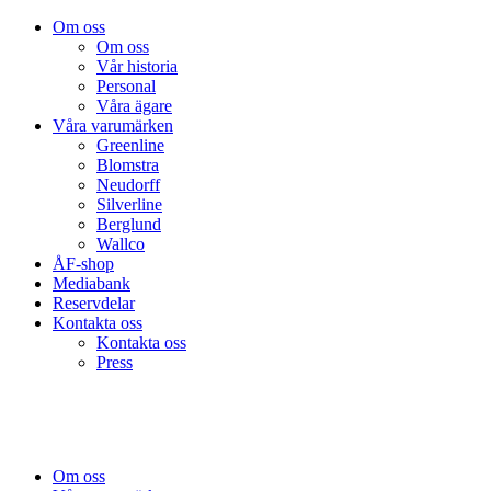
Om oss
Om oss
Vår historia
Personal
Våra ägare
Våra varumärken
Greenline
Blomstra
Neudorff
Silverline
Berglund
Wallco
ÅF-shop
Mediabank
Reservdelar
Kontakta oss
Kontakta oss
Press
Om oss