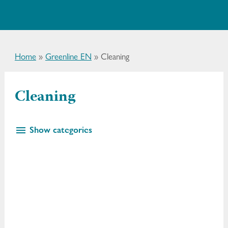
Home
»
Greenline EN
»
Cleaning
Cleaning
Show categories
MotAlg
TrallTvatt