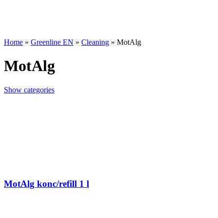
Home
»
Greenline EN
»
Cleaning
»
MotAlg
MotAlg
Show categories
MotAlg konc/refill 1 l