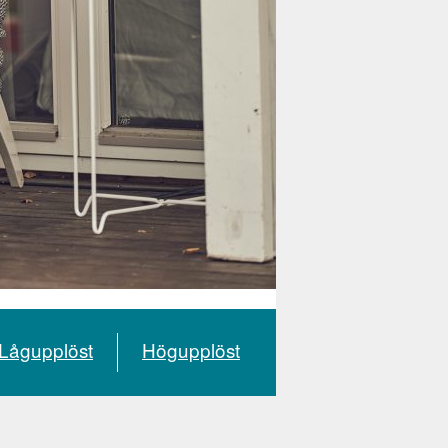
Lågupplöst
Högupplöst