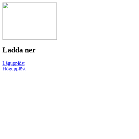
Ladda ner
Lågupplöst
Högupplöst