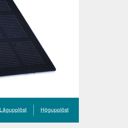
Lågupplöst
Högupplöst