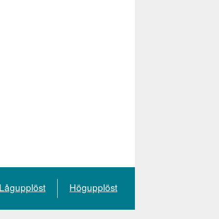
Lågupplöst
Högupplöst