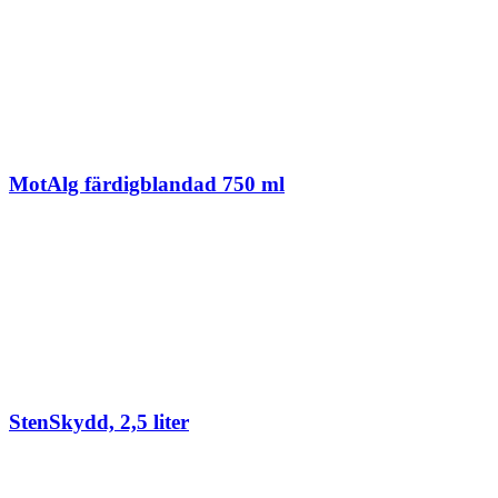
MotAlg färdigblandad 750 ml
StenSkydd, 2,5 liter