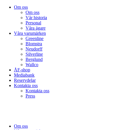
Om oss
Om oss
Vår historia
Personal
Våra ägare
Våra varumärken
Greenline
Blomstra
Neudorff
Silverline
Berglund
Wallco
ÅF-shop
Mediabank
Reservdelar
Kontakta oss
Kontakta oss
Press
Om oss