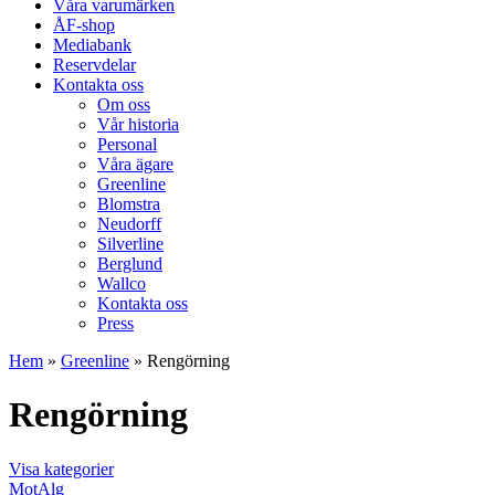
Våra varumärken
ÅF-shop
Mediabank
Reservdelar
Kontakta oss
Om oss
Vår historia
Personal
Våra ägare
Greenline
Blomstra
Neudorff
Silverline
Berglund
Wallco
Kontakta oss
Press
Hem
»
Greenline
»
Rengörning
Rengörning
Visa kategorier
MotAlg