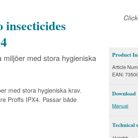
Clic
 insecticides
X4
Product In
fa miljöer med stora hygieniska
Article Num
EAN:
7350
jöer med stora hygieniska krav.
Download
dare Proffs IPX4. Passar både
Manual
Technical s
Height: