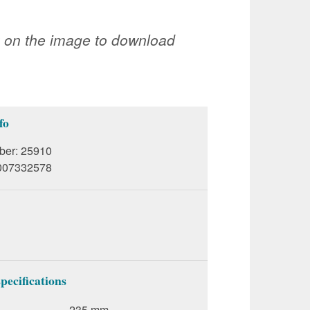
k on the image to download
fo
ber:
25910
007332578
pecifications
235 mm