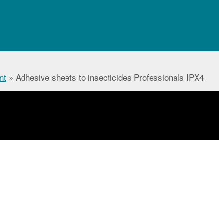
nt
»
Adhesive sheets to insecticides Professionals IPX4