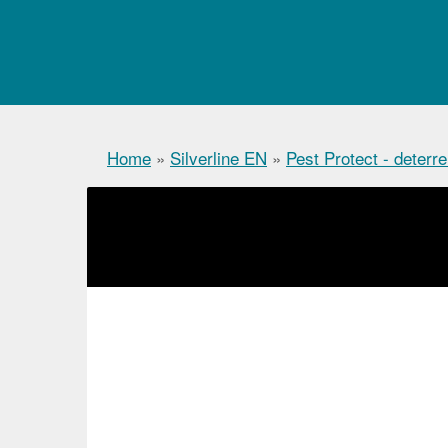
Home
»
Silverline EN
»
Pest Protect - deterre