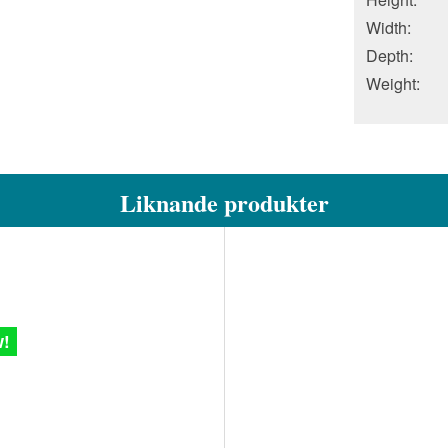
Width:
Depth:
Weight:
Liknande produkter
!