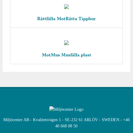
Råttfälla MotRåtta Tippbur
MotMus Musfälla plast
Miljöcenter AB - Kvalitetsvägen 1 - SE-232 61 ARLÖV - SWEDEN - +46
40 668 08 50