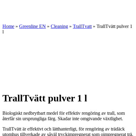
Home
»
Greenline EN
»
Cleaning
»
TrallTvatt
»
TrallTvätt pulver 1
l
TrallTvätt pulver 1 l
Biologiskt nedbrytbart medel för effektiv rengöring av trall, som
återfår sin ursprungliga färg. Skadar inte omgivande växtlighet.
TrallTvätt är effektivt och lätthanterligt, för rengöring av trädäck
utomhus tillverkade av såväl tryckimpregnerat som oimpregnerat trä.