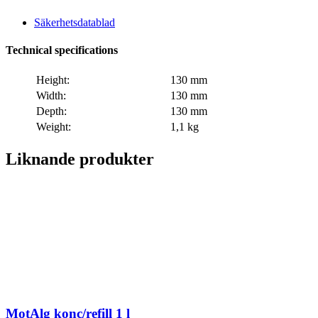
Säkerhetsdatablad
Technical specifications
Height:
130 mm
Width:
130 mm
Depth:
130 mm
Weight:
1,1 kg
Liknande produkter
MotAlg konc/refill 1 l