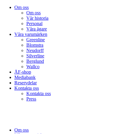
Om oss
Om oss
Vår historia
Personal
Våra ägare
Våra varumärken
Greenline
Blomstra
Neudorff
Silverline
Berglund
Wallco
ÅF-shop
Mediabank
Reservdelar
Kontakta oss
Kontakta oss
Press
Om oss