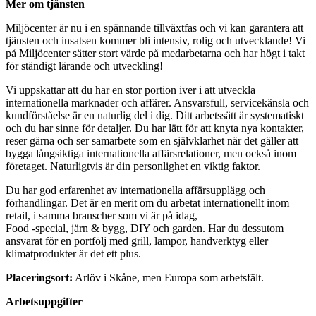
Mer om tjänsten
Miljöcenter är nu i en spännande tillväxtfas och vi kan garantera att
tjänsten och insatsen kommer bli intensiv, rolig och utvecklande! Vi
på Miljöcenter sätter stort värde på medarbetarna och har högt i takt
för ständigt lärande och utveckling!
Vi uppskattar att du har en stor portion iver i att utveckla
internationella marknader och affärer. Ansvarsfull, servicekänsla och
kundförståelse är en naturlig del i dig. Ditt arbetssätt är systematiskt
och du har sinne för detaljer. Du har lätt för att knyta nya kontakter,
reser gärna och ser samarbete som en självklarhet när det gäller att
bygga långsiktiga internationella affärsrelationer, men också inom
företaget. Naturligtvis är din personlighet en viktig faktor.
Du har god erfarenhet av internationella affärsupplägg och
förhandlingar. Det är en merit om du arbetat internationellt inom
retail, i samma branscher som vi är på idag,
Food -special, järn & bygg, DIY och garden. Har du dessutom
ansvarat för en portfölj med grill, lampor, handverktyg eller
klimatprodukter är det ett plus.
Placeringsort:
Arlöv i Skåne, men Europa som arbetsfält.
Arbetsuppgifter