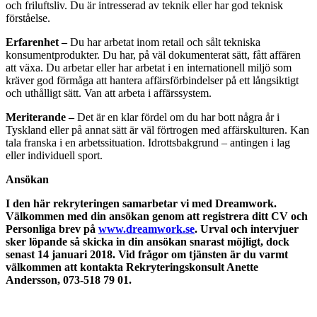
och friluftsliv. Du är intresserad av teknik eller har god teknisk
förståelse.
Erfarenhet –
Du har arbetat inom retail och sålt tekniska
konsumentprodukter. Du har, på väl dokumenterat sätt, fått affären
att växa. Du arbetar eller har arbetat i en internationell miljö som
kräver god förmåga att hantera affärsförbindelser på ett långsiktigt
och uthålligt sätt. Van att arbeta i affärssystem.
Meriterande –
Det är en klar fördel om du har bott några år i
Tyskland eller på annat sätt är väl förtrogen med affärskulturen. Kan
tala franska i en arbetssituation. Idrottsbakgrund – antingen i lag
eller individuell sport.
Ansökan
I den här rekryteringen samarbetar vi med Dreamwork.
Välkommen med din ansökan genom att registrera ditt CV och
Personliga brev på
www.dreamwork.se
. Urval och intervjuer
sker löpande så skicka in din ansökan snarast möjligt, dock
senast 14 januari 2018. Vid frågor om tjänsten är du varmt
välkommen att kontakta Rekryteringskonsult Anette
Andersson, 073-518 79 01.