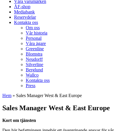
Våra varumärken
ÅF-shop
Mediabank
Reservdelar
Kontakta oss
Om oss
Vår historia
Personal
Våra ägare
Greenline
Blomstra
Neudorff
Silverline
Berglund
Wallco
Kontakta oss
Press
Hem
»
Sales Manager West & East Europe
Sales Manager West & East Europe
Kort om tjänsten
Den här befattningen innebär ett övergripande ansvar för vår