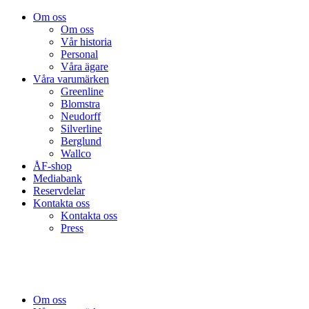
Om oss
Om oss
Vår historia
Personal
Våra ägare
Våra varumärken
Greenline
Blomstra
Neudorff
Silverline
Berglund
Wallco
ÅF-shop
Mediabank
Reservdelar
Kontakta oss
Kontakta oss
Press
Om oss