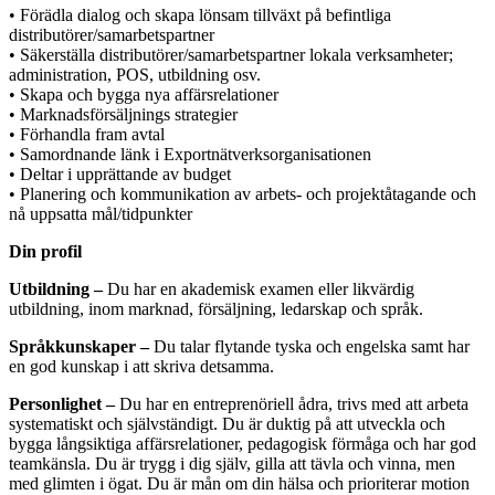
• Förädla dialog och skapa lönsam tillväxt på befintliga
distributörer/samarbetspartner
• Säkerställa distributörer/samarbetspartner lokala verksamheter;
administration, POS, utbildning osv.
• Skapa och bygga nya affärsrelationer
• Marknadsförsäljnings strategier
• Förhandla fram avtal
• Samordnande länk i Exportnätverksorganisationen
• Deltar i upprättande av budget
• Planering och kommunikation av arbets- och projektåtagande och
nå uppsatta mål/tidpunkter
Din profil
Utbildning –
Du har en akademisk examen eller likvärdig
utbildning, inom marknad, försäljning, ledarskap och språk.
Språkkunskaper –
Du talar flytande tyska och engelska samt har
en god kunskap i att skriva detsamma.
Personlighet –
Du har en entreprenöriell ådra, trivs med att arbeta
systematiskt och självständigt. Du är duktig på att utveckla och
bygga långsiktiga affärsrelationer, pedagogisk förmåga och har god
teamkänsla. Du är trygg i dig själv, gilla att tävla och vinna, men
med glimten i ögat. Du är mån om din hälsa och prioriterar motion