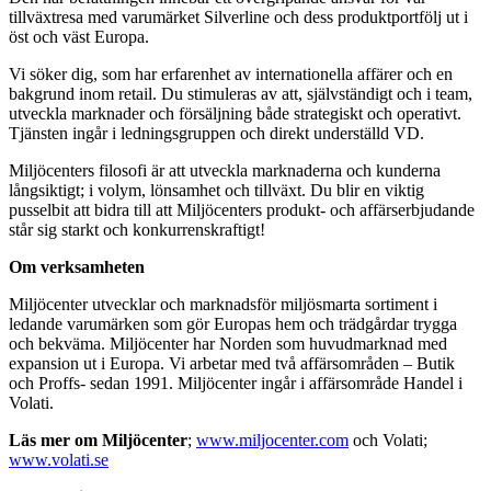
tillväxtresa med varumärket Silverline och dess produktportfölj ut i
öst och väst Europa.
Vi söker dig, som har erfarenhet av internationella affärer och en
bakgrund inom retail. Du stimuleras av att, självständigt och i team,
utveckla marknader och försäljning både strategiskt och operativt.
Tjänsten ingår i ledningsgruppen och direkt underställd VD.
Miljöcenters filosofi är att utveckla marknaderna och kunderna
långsiktigt; i volym, lönsamhet och tillväxt. Du blir en viktig
pusselbit att bidra till att Miljöcenters produkt- och affärserbjudande
står sig starkt och konkurrenskraftigt!
Om verksamheten
Miljöcenter utvecklar och marknadsför miljösmarta sortiment i
ledande varumärken som gör Europas hem och trädgårdar trygga
och bekväma. Miljöcenter har Norden som huvudmarknad med
expansion ut i Europa. Vi arbetar med två affärsområden – Butik
och Proffs- sedan 1991. Miljöcenter ingår i affärsområde Handel i
Volati.
Läs mer om Miljöcenter
;
www.miljocenter.com
och Volati;
www.volati.se