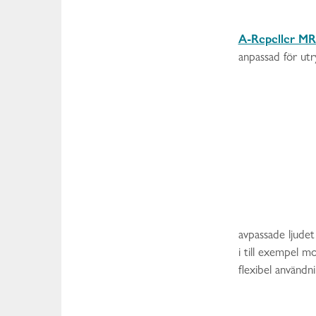
A-Repeller MR
anpassad för ut
avpassade ljude
i till exempel m
flexibel användni