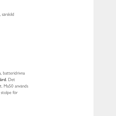
, särskild
, batteridrivna
ård
. Det
et. Ma50 används
stolpe för