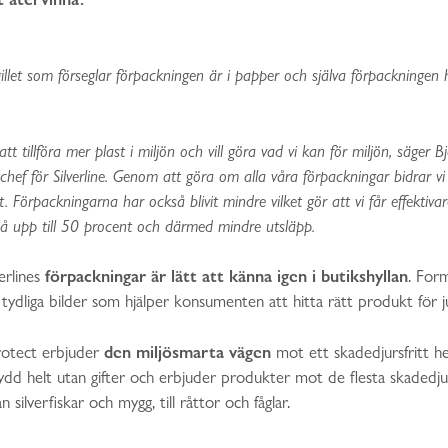
gillet som förseglar förpackningen är i papper och själva förpackningen 
tt tillföra mer plast i miljön och vill göra vad vi kan för miljön, säger B
hef för Silverline. Genom att göra om alla våra förpackningar bidrar vi t
. Förpackningarna har också blivit mindre vilket gör att vi får effektiva
å upp till 50 procent och därmed mindre utsläpp.
förpackningar är lätt att känna igen i butikshyllan
erlines
. For
dliga bilder som hjälper konsumenten att hitta rätt produkt för ju
den miljösmarta vägen
Protect erbjuder
mot ett skadedjursfritt h
ydd helt utan gifter och erbjuder produkter mot de flesta skadedj
 silverfiskar och mygg, till råttor och fåglar.