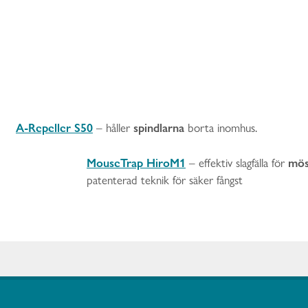
A-Repeller S50
spindlarna
– håller
borta inomhus.
MouseTrap HiroM1
mös
– effektiv slagfälla för
patenterad teknik för säker fångst