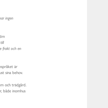
har ingen
jörn
ill
re frakt och en
mspråket är
st sina behov.
em och trädgård.
ur, både inomhus