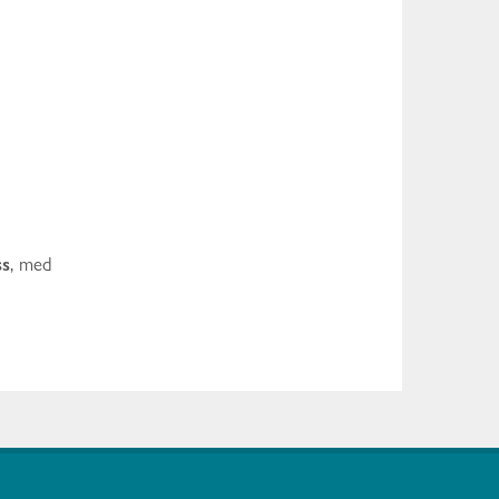
s
, med