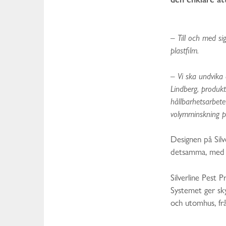
–
Till och med si
plastfilm.
–
Vi ska undvika a
Lindberg, produktc
hållbarhetsarbetet
volymminskning p
Designen på Silv
detsamma, med ty
Silverline Pest 
Systemet ger sk
och utomhus, från