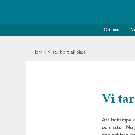
Om oss
V
Hem
»
Vi tar bort all plast!
Vi tar
Att bekämpa sk
och natur. Nu g
den enklare at