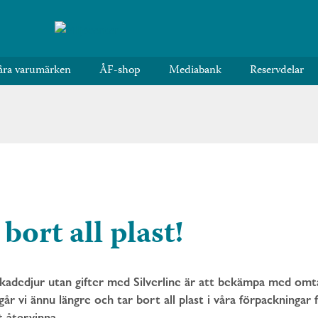
åra varumärken
ÅF-shop
Mediabank
Reservdelar
 bort all plast!
adedjur utan gifter med Silverline är att bekämpa med om
år vi ännu längre och tar bort all plast i våra förpackningar 
t återvinna.