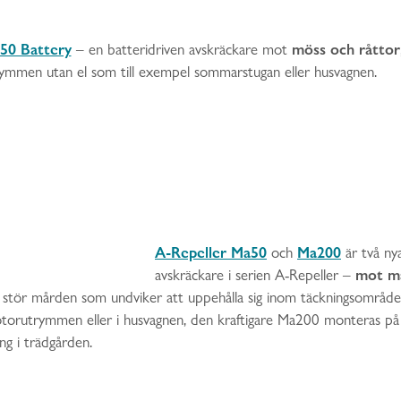
50 Battery
möss och råttor
– en batteridriven avskräckare mot
rymmen utan el som till exempel sommarstugan eller husvagnen.
A-Repeller Ma50
Ma200
och
är två nya
mot m
avskräckare i serien A-Repeller –
t stör mården som undviker att uppehålla sig inom täckningsområd
otorutrymmen eller i husvagnen, den kraftigare Ma200 monteras på 
ng i trädgården.