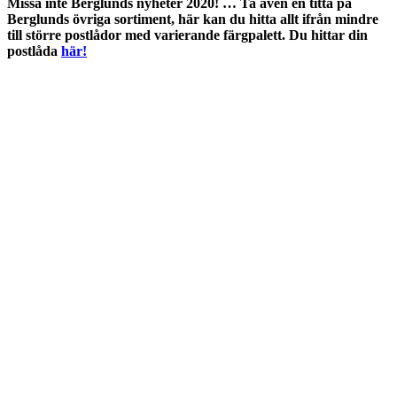
Missa inte Berglunds nyheter 2020! … Ta även en titta på
Berglunds övriga sortiment, här kan du hitta allt ifrån mindre
till större postlådor med varierande färgpalett. Du hittar din
postlåda
här!