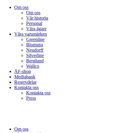
Om oss
Om oss
Vår historia
Personal
Våra ägare
Våra varumärken
Greenline
Blomstra
Neudorff
Silverline
Berglund
Wallco
ÅF-shop
Mediabank
Reservdelar
Kontakta oss
Kontakta oss
Press
Om oss