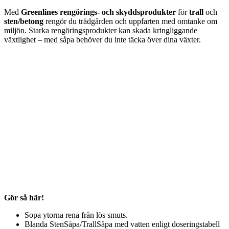
Med
Greenlines rengörings- och skyddsprodukter
för
trall
och
sten/betong
rengör du trädgården och uppfarten med omtanke om
miljön. Starka rengöringsprodukter kan skada kringliggande
växtlighet – med såpa behöver du inte täcka över dina växter.
Gör så här!
Sopa ytorna rena från lös smuts.
Blanda StenSåpa/TrallSåpa med vatten enligt doseringstabell