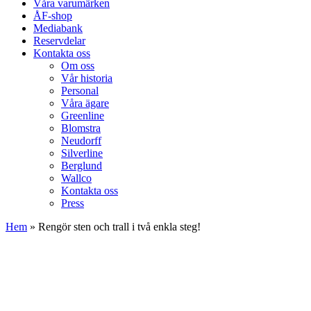
Våra varumärken
ÅF-shop
Mediabank
Reservdelar
Kontakta oss
Om oss
Vår historia
Personal
Våra ägare
Greenline
Blomstra
Neudorff
Silverline
Berglund
Wallco
Kontakta oss
Press
Hem
»
Rengör sten och trall i två enkla steg!