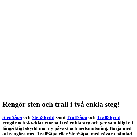
Rengör sten och trall i två enkla steg!
StenSåpa
och
StenSkydd
samt
TrallSåpa
och
TrallSkydd
rengör och skyddar ytorna i två enkla steg och ger samtidigt ett
långsiktigt skydd mot ny påväxt och nedsmutsning. Börja med
att rengöra med TrallSåpa eller StenSåpa, med råvara hämtad