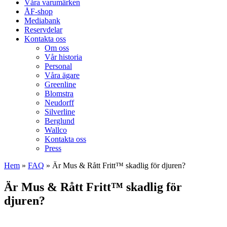
Våra varumärken
ÅF-shop
Mediabank
Reservdelar
Kontakta oss
Om oss
Vår historia
Personal
Våra ägare
Greenline
Blomstra
Neudorff
Silverline
Berglund
Wallco
Kontakta oss
Press
Hem
»
FAQ
»
Är Mus & Rått Fritt™ skadlig för djuren?
Är Mus & Rått Fritt™ skadlig för
djuren?