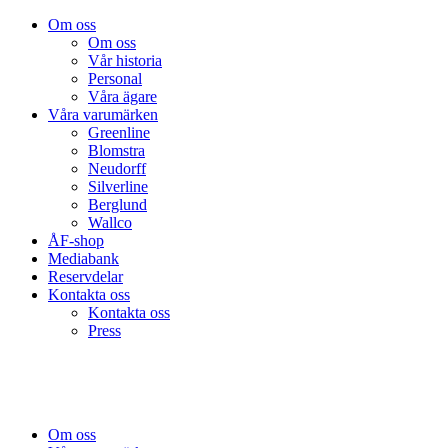
Om oss
Om oss
Vår historia
Personal
Våra ägare
Våra varumärken
Greenline
Blomstra
Neudorff
Silverline
Berglund
Wallco
ÅF-shop
Mediabank
Reservdelar
Kontakta oss
Kontakta oss
Press
Om oss