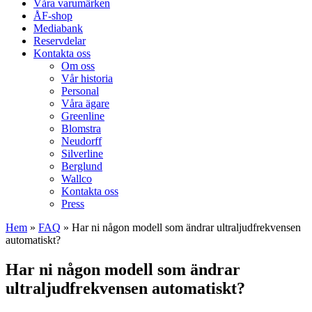
Våra varumärken
ÅF-shop
Mediabank
Reservdelar
Kontakta oss
Om oss
Vår historia
Personal
Våra ägare
Greenline
Blomstra
Neudorff
Silverline
Berglund
Wallco
Kontakta oss
Press
Hem
»
FAQ
»
Har ni någon modell som ändrar ultraljudfrekvensen
automatiskt?
Har ni någon modell som ändrar
ultraljudfrekvensen automatiskt?