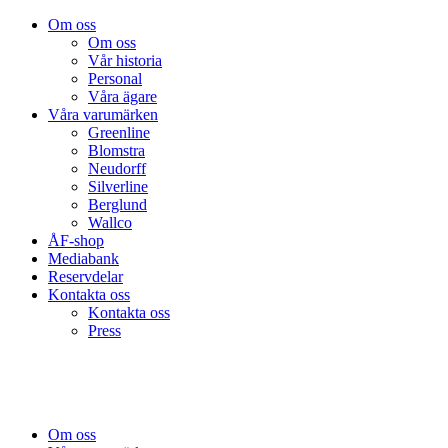
Om oss
Om oss
Vår historia
Personal
Våra ägare
Våra varumärken
Greenline
Blomstra
Neudorff
Silverline
Berglund
Wallco
ÅF-shop
Mediabank
Reservdelar
Kontakta oss
Kontakta oss
Press
Om oss