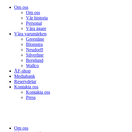
Om oss
Om oss
Vår historia
Personal
Våra ägare
Våra varumärken
Greenline
Blomstra
Neudorff
Silverline
Berglund
Wallco
ÅF-shop
Mediabank
Reservdelar
Kontakta oss
Kontakta oss
Press
Om oss