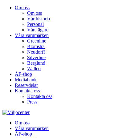
Om oss
Om oss
Vår historia
Personal
Våra ägare
Våra varumärken
Greenline
Blomstra
Neudorff
Silverline
Berglund
Wallco
ÅF-shop
Mediabank
Reservdelar
Kontakta oss
Kontakta oss
Press
Om oss
Våra varumärken
ÅF-shop