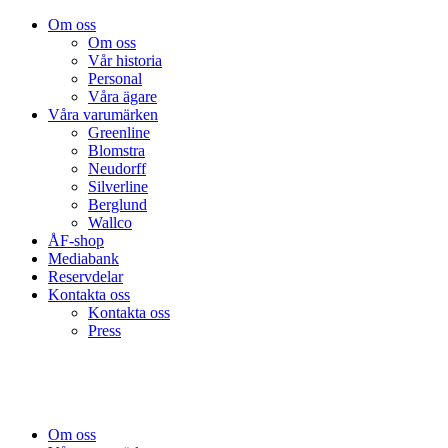
Om oss
Om oss
Vår historia
Personal
Våra ägare
Våra varumärken
Greenline
Blomstra
Neudorff
Silverline
Berglund
Wallco
ÅF-shop
Mediabank
Reservdelar
Kontakta oss
Kontakta oss
Press
Om oss