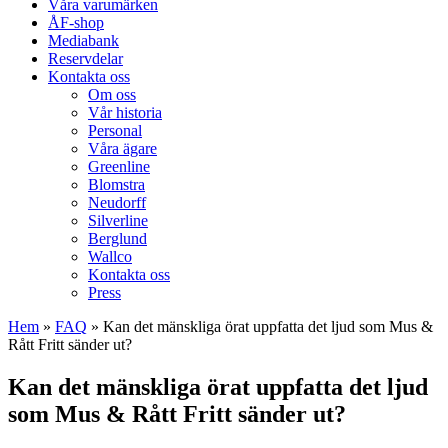
Våra varumärken
ÅF-shop
Mediabank
Reservdelar
Kontakta oss
Om oss
Vår historia
Personal
Våra ägare
Greenline
Blomstra
Neudorff
Silverline
Berglund
Wallco
Kontakta oss
Press
Hem
»
FAQ
»
Kan det mänskliga örat uppfatta det ljud som Mus &
Rått Fritt sänder ut?
Kan det mänskliga örat uppfatta det ljud
som Mus & Rått Fritt sänder ut?