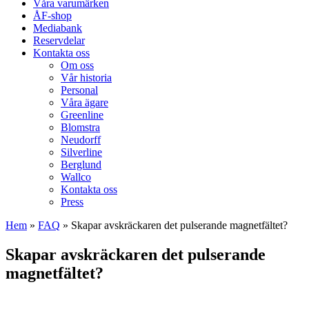
Våra varumärken
ÅF-shop
Mediabank
Reservdelar
Kontakta oss
Om oss
Vår historia
Personal
Våra ägare
Greenline
Blomstra
Neudorff
Silverline
Berglund
Wallco
Kontakta oss
Press
Hem
»
FAQ
»
Skapar avskräckaren det pulserande magnetfältet?
Skapar avskräckaren det pulserande
magnetfältet?