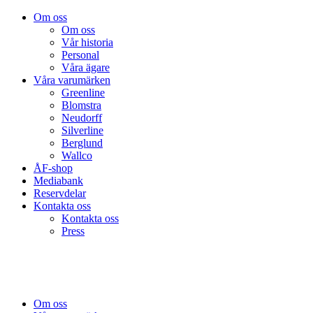
Om oss
Om oss
Vår historia
Personal
Våra ägare
Våra varumärken
Greenline
Blomstra
Neudorff
Silverline
Berglund
Wallco
ÅF-shop
Mediabank
Reservdelar
Kontakta oss
Kontakta oss
Press
Om oss