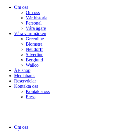
Om oss
Om oss
Vår historia
Personal
Våra ägare
Våra varumärken
Greenline
Blomstra
Neudorff
Silverline
Berglund
Wallco
ÅF-shop
Mediabank
Reservdelar
Kontakta oss
Kontakta oss
Press
Om oss