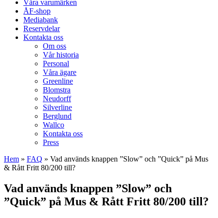
Våra varumärken
ÅF-shop
Mediabank
Reservdelar
Kontakta oss
Om oss
Vår historia
Personal
Våra ägare
Greenline
Blomstra
Neudorff
Silverline
Berglund
Wallco
Kontakta oss
Press
Hem
»
FAQ
»
Vad används knappen ”Slow” och ”Quick” på Mus
& Rått Fritt 80/200 till?
Vad används knappen ”Slow” och
”Quick” på Mus & Rått Fritt 80/200 till?