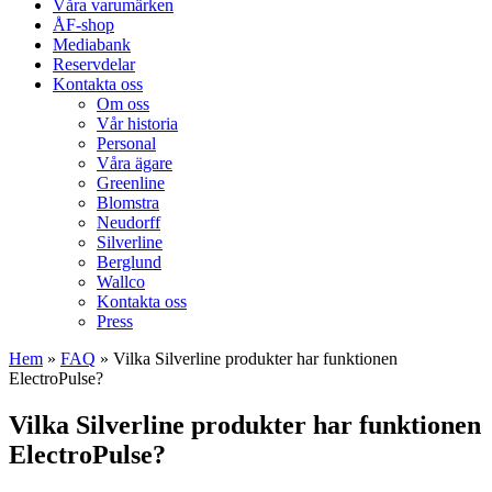
Våra varumärken
ÅF-shop
Mediabank
Reservdelar
Kontakta oss
Om oss
Vår historia
Personal
Våra ägare
Greenline
Blomstra
Neudorff
Silverline
Berglund
Wallco
Kontakta oss
Press
Hem
»
FAQ
»
Vilka Silverline produkter har funktionen
ElectroPulse?
Vilka Silverline produkter har funktionen
ElectroPulse?