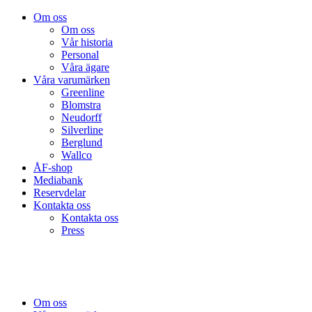
Om oss
Om oss
Vår historia
Personal
Våra ägare
Våra varumärken
Greenline
Blomstra
Neudorff
Silverline
Berglund
Wallco
ÅF-shop
Mediabank
Reservdelar
Kontakta oss
Kontakta oss
Press
Om oss