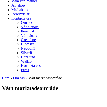
Våra varumärken
ÅF-shop
Mediabank
Reservdelar
Kontakta oss
Om oss
Vår historia
Personal
Våra ägare
Greenline
Blomstra
Neudorff
Silverline
Berglund
Wallco
Kontakta oss
Press
Hem
»
Om oss
»
Vårt marknadsområde
Vårt marknadsområde