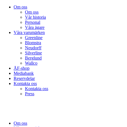
Om oss
Om oss
Vår historia
Personal
Våra ägare
Våra varumärken
Greenline
Blomstra
Neudorff
Silverline
Berglund
Wallco
ÅF-shop
Mediabank
Reservdelar
Kontakta oss
Kontakta oss
Press
Om oss