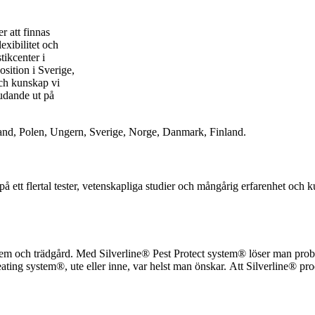
r att finnas
exibilitet och
tikcenter i
osition i Sverige,
och kunskap vi
judande ut på
sland, Polen, Ungern, Sverige, Norge, Danmark, Finland.
å ett flertal tester, vetenskapliga studier och mångårig erfarenhet och
 hem och trädgård. Med Silverline® Pest Protect system® löser man probl
ng system®, ute eller inne, var helst man önskar. Att Silverline® prod