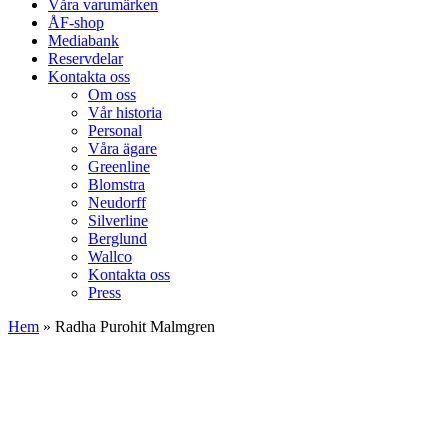
Våra varumärken
ÅF-shop
Mediabank
Reservdelar
Kontakta oss
Om oss
Vår historia
Personal
Våra ägare
Greenline
Blomstra
Neudorff
Silverline
Berglund
Wallco
Kontakta oss
Press
Hem
»
Radha Purohit Malmgren