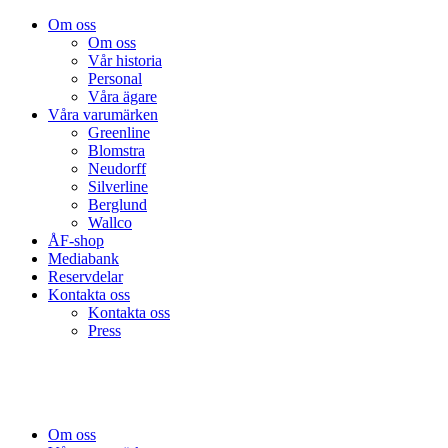
Om oss
Om oss
Vår historia
Personal
Våra ägare
Våra varumärken
Greenline
Blomstra
Neudorff
Silverline
Berglund
Wallco
ÅF-shop
Mediabank
Reservdelar
Kontakta oss
Kontakta oss
Press
Om oss