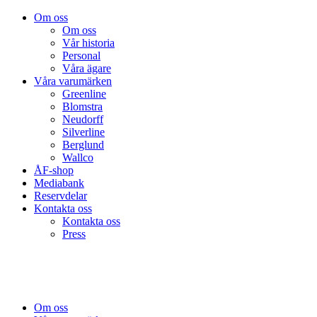
Om oss
Om oss
Vår historia
Personal
Våra ägare
Våra varumärken
Greenline
Blomstra
Neudorff
Silverline
Berglund
Wallco
ÅF-shop
Mediabank
Reservdelar
Kontakta oss
Kontakta oss
Press
Om oss