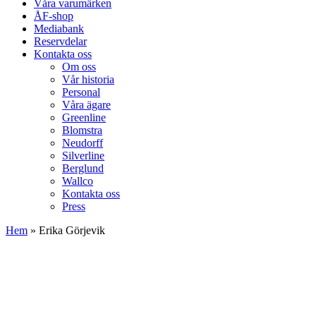
Våra varumärken
ÅF-shop
Mediabank
Reservdelar
Kontakta oss
Om oss
Vår historia
Personal
Våra ägare
Greenline
Blomstra
Neudorff
Silverline
Berglund
Wallco
Kontakta oss
Press
Hem
»
Erika Görjevik