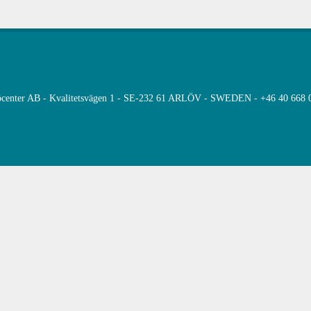
öcenter AB - Kvalitetsvägen 1 - SE-232 61 ARLÖV - SWEDEN - +46 40 668 