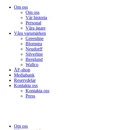
Om oss
Om oss
Vår historia
Personal
Våra ägare
Våra varumärken
Greenline
Blomstra
Neudorff
Silverline
Berglund
Wallco
ÅF-shop
Mediabank
Reservdelar
Kontakta oss
Kontakta oss
Press
Om oss