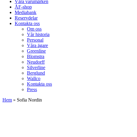
Våra varumärken
ÅF-shop
Mediabank
Reservdelar
Kontakta oss
Om oss
Vår historia
Personal
Våra ägare
Greenline
Blomstra
Neudorff
Silverline
Berglund
Wallco
Kontakta oss
Press
Hem
»
Sofia Nordin