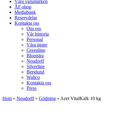
Våra varumärken
ÅF-shop
Mediabank
Reservdelar
Kontakta oss
Om oss
Vår historia
Personal
Våra ägare
Greenline
Blomstra
Neudorff
Silverline
Berglund
Wallco
Kontakta oss
Press
Hem
»
Neudorff
»
Gödning
»
Azet VitalKalk 10 kg