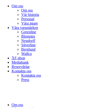
Om oss
Om oss
Vår historia
Personal
Våra ägare
Våra varumärken
Greenline
Blomstra
Neudorff
Silverline
Berglund
Wallco
ÅF-shop
Mediabank
Reservdelar
Kontakta oss
Kontakta oss
Press
Om oss