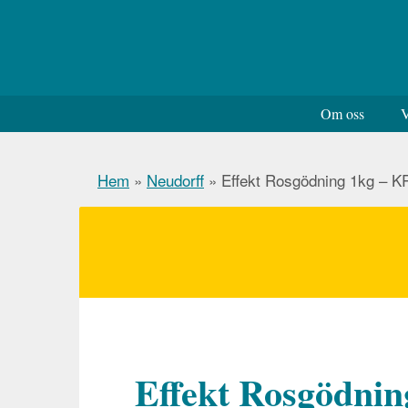
Om oss
V
Hem
»
Neudorff
»
Effekt Rosgödning 1kg – KR
Effekt Rosgödni