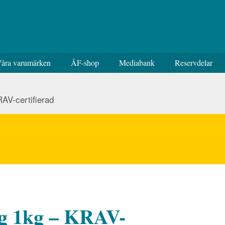
åra varumärken
ÅF-shop
Mediabank
Reservdelar
AV-certifierad
ng 1kg – KRAV-