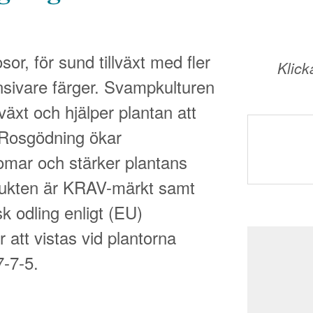
r, för sund tillväxt med fler
Klick
nsivare färger. Svampkulturen
lväxt och hjälper plantan att
 Rosgödning ökar
omar och stärker plantans
odukten är KRAV-märkt samt
sk odling enligt (EU)
r att vistas vid plantorna
7-7-5.