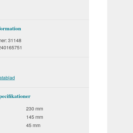
formation
mer:
31148
240165751
atablad
pecifikationer
230 mm
145 mm
45 mm