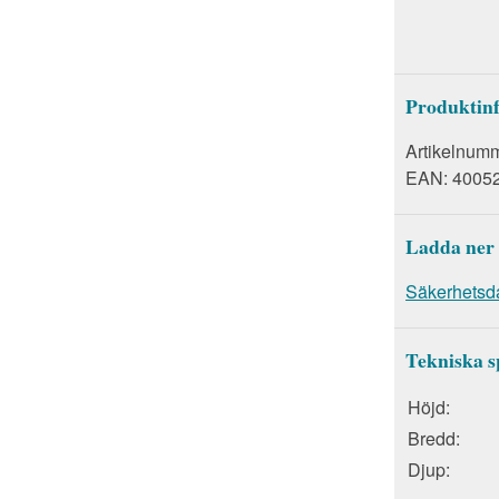
Produktin
Artikelnum
EAN:
4005
Ladda ner
Säkerhetsd
Tekniska s
Höjd:
Bredd:
Djup: