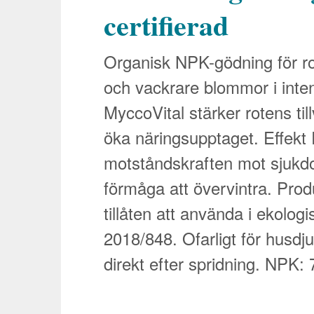
certifierad
Organisk NPK-gödning för roso
och vackrare blommor i inte
MyccoVital stärker rotens til
öka näringsupptaget. Effekt
motståndskraften mot sjukd
förmåga att övervintra. Pr
tillåten att använda i ekologi
2018/848. Ofarligt för husdju
direkt efter spridning. NPK: 