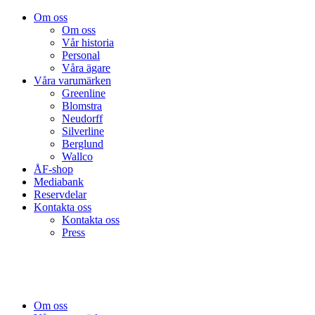
Om oss
Om oss
Vår historia
Personal
Våra ägare
Våra varumärken
Greenline
Blomstra
Neudorff
Silverline
Berglund
Wallco
ÅF-shop
Mediabank
Reservdelar
Kontakta oss
Kontakta oss
Press
Om oss