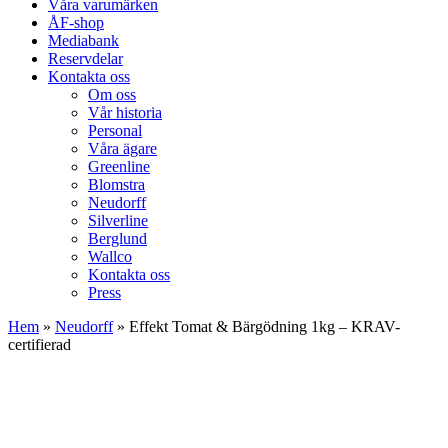
Våra varumärken
ÅF-shop
Mediabank
Reservdelar
Kontakta oss
Om oss
Vår historia
Personal
Våra ägare
Greenline
Blomstra
Neudorff
Silverline
Berglund
Wallco
Kontakta oss
Press
Hem
»
Neudorff
»
Effekt Tomat & Bärgödning 1kg – KRAV-
certifierad