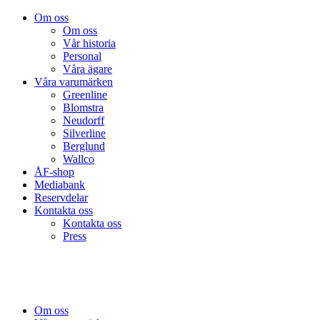
Om oss
Om oss
Vår historia
Personal
Våra ägare
Våra varumärken
Greenline
Blomstra
Neudorff
Silverline
Berglund
Wallco
ÅF-shop
Mediabank
Reservdelar
Kontakta oss
Kontakta oss
Press
Om oss