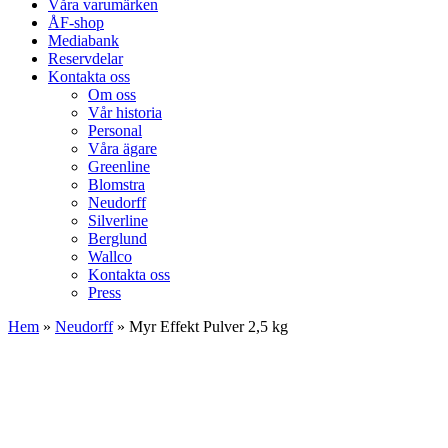
Våra varumärken
ÅF-shop
Mediabank
Reservdelar
Kontakta oss
Om oss
Vår historia
Personal
Våra ägare
Greenline
Blomstra
Neudorff
Silverline
Berglund
Wallco
Kontakta oss
Press
Hem
»
Neudorff
»
Myr Effekt Pulver 2,5 kg