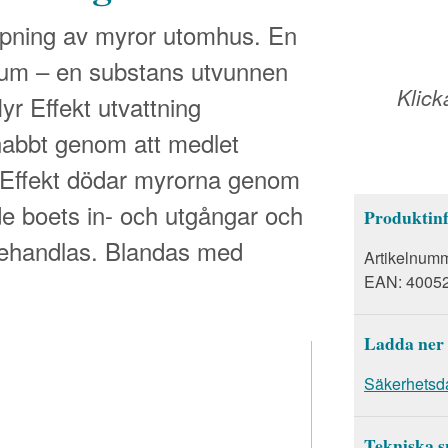
mpning av myror utomhus. En
rum – en substans utvunnen
Klick
 Effekt utvattning
abbt genom att medlet
r Effekt dödar myrorna genom
de boets in- och utgångar och
Produktin
ehandlas. Blandas med
Artikelnum
EAN:
4005
Ladda ner
Säkerhetsd
Tekniska s