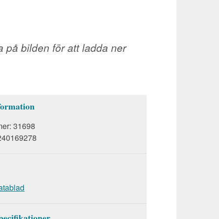
a på bilden för att ladda ner
formation
mer:
31698
240169278
atablad
pecifikationer