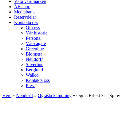
Våra varumärken
ÅF-shop
Mediabank
Reservdelar
Kontakta oss
Om oss
Vår historia
Personal
Våra ägare
Greenline
Blomstra
Neudorff
Silverline
Berglund
Wallco
Kontakta oss
Press
Hem
»
Neudorff
»
Ogräsbekämpning
»
Ogräs Effekt 3l – Spray