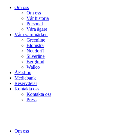
Om oss
Om oss
Vår historia
Personal
Våra ägare
Våra varumärken
Greenline
Blomstra
Neudorff
Silverline
Berglund
Wallco
ÅF-shop
Mediabank
Reservdelar
Kontakta oss
Kontakta oss
Press
Om oss