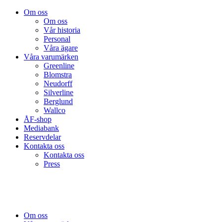
Om oss
Om oss
Vår historia
Personal
Våra ägare
Våra varumärken
Greenline
Blomstra
Neudorff
Silverline
Berglund
Wallco
ÅF-shop
Mediabank
Reservdelar
Kontakta oss
Kontakta oss
Press
Om oss