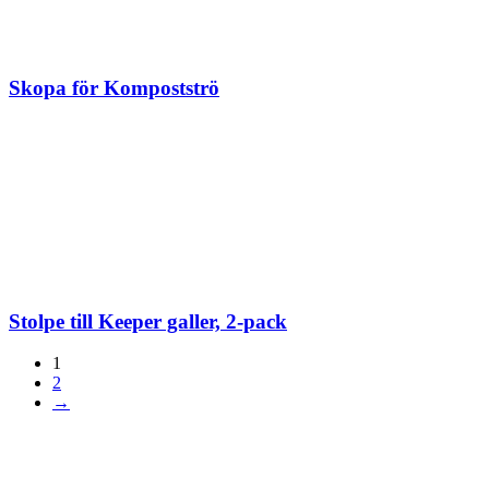
Skopa för Kompostströ
Stolpe till Keeper galler, 2-pack
1
2
→