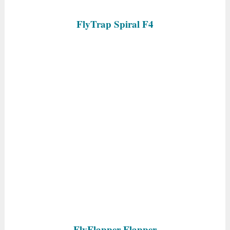
FlyTrap Spiral F4
FlyFlapper Flapper