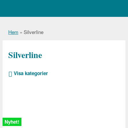
Hem
»
Silverline
Silverline
Visa kategorier
Katt/Vilt
Mård
Mal/Skadeinsekter
Spindel
Sork/Mullvad
Snigel
Mygg/Fästing
Möss & råttor
Nyhet!