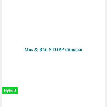
Utgående produkter
Fågel
Fluga/Geting
Mus & Rått STOPP tätmassa
Nyhet!