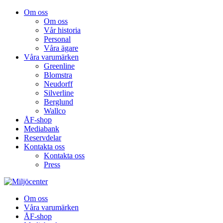
Om oss
Om oss
Vår historia
Personal
Våra ägare
Våra varumärken
Greenline
Blomstra
Neudorff
Silverline
Berglund
Wallco
ÅF-shop
Mediabank
Reservdelar
Kontakta oss
Kontakta oss
Press
Om oss
Våra varumärken
ÅF-shop