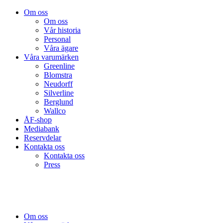
Om oss
Om oss
Vår historia
Personal
Våra ägare
Våra varumärken
Greenline
Blomstra
Neudorff
Silverline
Berglund
Wallco
ÅF-shop
Mediabank
Reservdelar
Kontakta oss
Kontakta oss
Press
Om oss