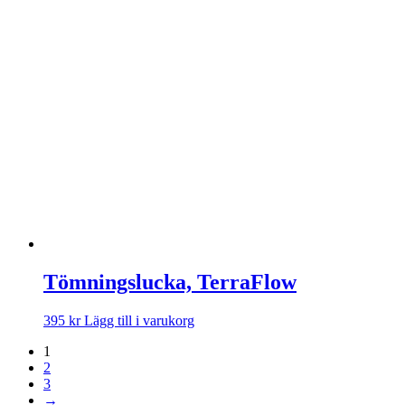
Tömningslucka, TerraFlow
395
kr
Lägg till i varukorg
1
2
3
→