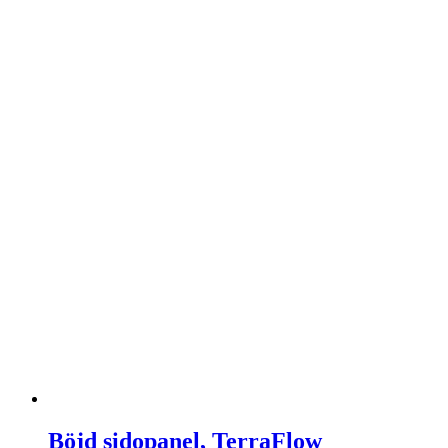
Böjd sidopanel, TerraFlow