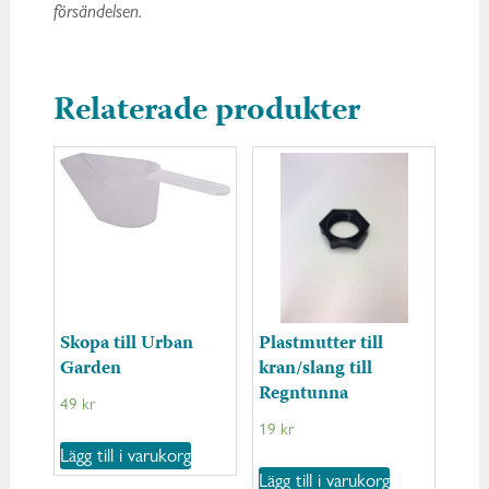
försändelsen.
Relaterade produkter
Skopa till Urban
Plastmutter till
Garden
kran/slang till
Regntunna
49
kr
19
kr
Lägg till i varukorg
Lägg till i varukorg