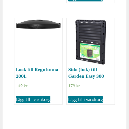
Lock till Regntunna
Sida (bak) till
200L
Garden Easy 300
149
kr
179
kr
Lägg till i varukorg
Lägg till i varukorg