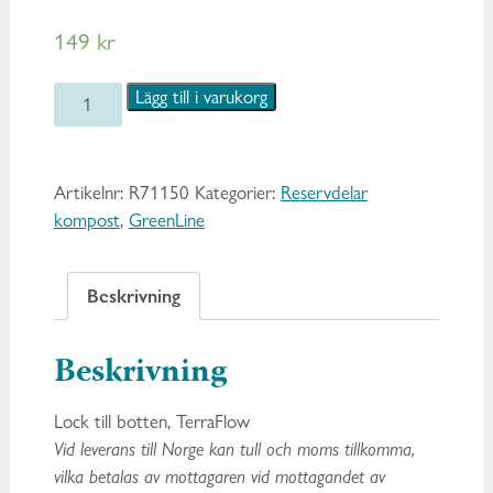
149
kr
Lock
Lägg till i varukorg
till
botten,
TerraFlow
Artikelnr:
R71150
Kategorier:
Reservdelar
mängd
kompost
,
GreenLine
Beskrivning
Beskrivning
Lock till botten, TerraFlow
Vid leverans till Norge kan tull och moms tillkomma,
vilka betalas av mottagaren vid mottagandet av