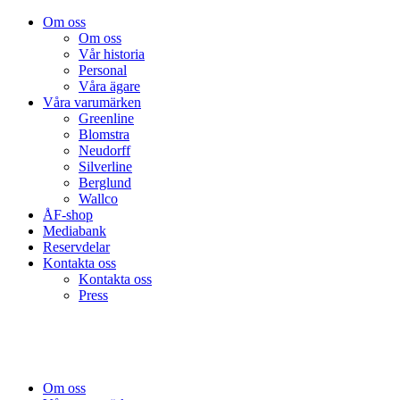
Om oss
Om oss
Vår historia
Personal
Våra ägare
Våra varumärken
Greenline
Blomstra
Neudorff
Silverline
Berglund
Wallco
ÅF-shop
Mediabank
Reservdelar
Kontakta oss
Kontakta oss
Press
Om oss