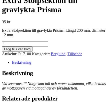
Extra Stolpsektion till
gravlykta Prisma
35
kr
Extra Stolpsektion till gravlykta Prisma. Längd 200 mm, diameter
12 mm
Extra
Stolpsektion
Lägg till i varukorg
till
Artikelnr:
R17100
Kategorier:
Berglund
,
Tillbehör
gravlykta
Prisma
Beskrivning
mängd
Beskrivning
Vid leverans till Norge kan tull och moms tillkomma, vilka betalas
av mottagaren vid mottagandet av försändelsen.
Relaterade produkter