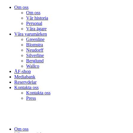
Om oss
Om oss
Vår historia
Personal
Våra ägare
Våra varumärken
Greenline
Blomstra
Neudorff
Silverline
Berglund
Wallco
ÅF-shop
Mediabank
Reservdelar
Kontakta oss
Kontakta oss
Press
Om oss