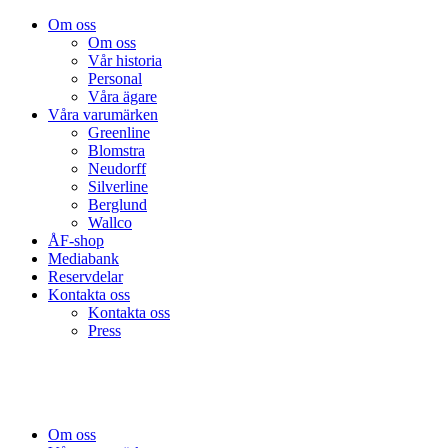
Om oss
Om oss
Vår historia
Personal
Våra ägare
Våra varumärken
Greenline
Blomstra
Neudorff
Silverline
Berglund
Wallco
ÅF-shop
Mediabank
Reservdelar
Kontakta oss
Kontakta oss
Press
Om oss