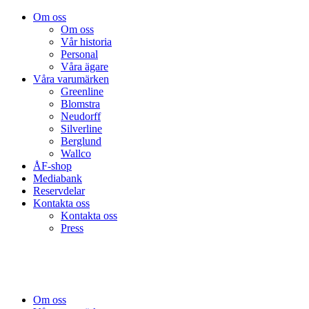
Om oss
Om oss
Vår historia
Personal
Våra ägare
Våra varumärken
Greenline
Blomstra
Neudorff
Silverline
Berglund
Wallco
ÅF-shop
Mediabank
Reservdelar
Kontakta oss
Kontakta oss
Press
Om oss