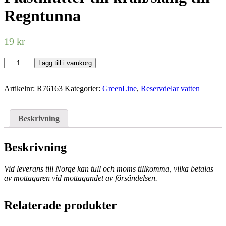
Regntunna
19
kr
Plastmutter
Lägg till i varukorg
till
kran/slang
Artikelnr:
R76163
Kategorier:
GreenLine
,
Reservdelar vatten
till
Regntunna
mängd
Beskrivning
Beskrivning
Vid leverans till Norge kan tull och moms tillkomma, vilka betalas
av mottagaren vid mottagandet av försändelsen.
Relaterade produkter