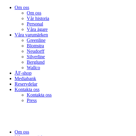
Om oss
Om oss
Vår historia
Personal
Våra ägare
Våra varumärken
Greenline
Blomstra
Neudorff
Silverline
Berglund
Wallco
ÅF-shop
Mediabank
Reservdelar
Kontakta oss
Kontakta oss
Press
Om oss