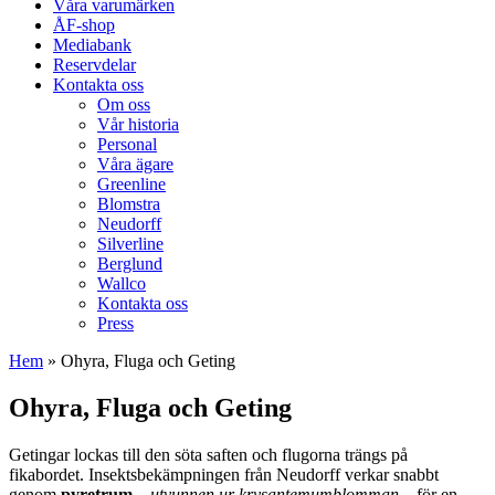
Våra varumärken
ÅF-shop
Mediabank
Reservdelar
Kontakta oss
Om oss
Vår historia
Personal
Våra ägare
Greenline
Blomstra
Neudorff
Silverline
Berglund
Wallco
Kontakta oss
Press
Hem
»
Ohyra, Fluga och Geting
Ohyra, Fluga och Geting
Getingar lockas till den söta saften och flugorna trängs på
fikabordet. Insektsbekämpningen från Neudorff verkar snabbt
genom
pyretrum
–
utvunnen ur krysantemumblomman
– för en