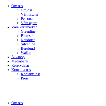
Om oss
Om oss
Vår historia
Personal
Våra ägare
Våra varumärken
Greenline
Blomstra
Neudorff
Silverline
Berglund
Wallco
ÅF-shop
Mediabank
Reservdelar
Kontakta oss
Kontakta oss
Press
Om oss