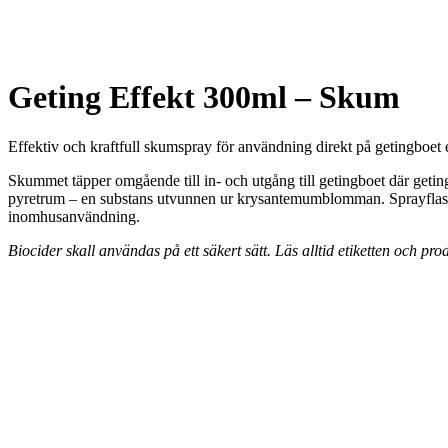
Geting Effekt 300ml – Skum
Effektiv och kraftfull skumspray för användning direkt på getingboet el
Skummet täpper omgående till in- och utgång till getingboet där geti
pyretrum – en substans utvunnen ur krysantemumblomman. Sprayflaskans
inomhusanvändning.
Biocider skall användas på ett säkert sätt. Läs alltid etiketten och p