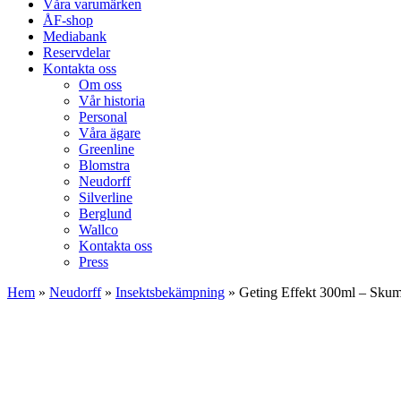
Våra varumärken
ÅF-shop
Mediabank
Reservdelar
Kontakta oss
Om oss
Vår historia
Personal
Våra ägare
Greenline
Blomstra
Neudorff
Silverline
Berglund
Wallco
Kontakta oss
Press
Hem
»
Neudorff
»
Insektsbekämpning
»
Geting Effekt 300ml – Sku