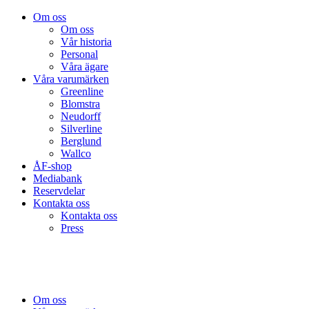
Om oss
Om oss
Vår historia
Personal
Våra ägare
Våra varumärken
Greenline
Blomstra
Neudorff
Silverline
Berglund
Wallco
ÅF-shop
Mediabank
Reservdelar
Kontakta oss
Kontakta oss
Press
Om oss