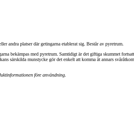
ler andra platser där getingarna etablerat sig. Består av pyretrum.
ngarna bekämpas med pyretrum. Samtidigt är det giftiga skummet fortsatt
 särskilda munstycke gör det enkelt att komma åt annars svåråtkomliga
roduktinformationen före användning.