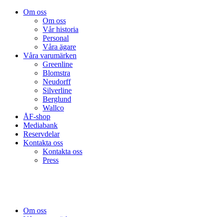
Om oss
Om oss
Vår historia
Personal
Våra ägare
Våra varumärken
Greenline
Blomstra
Neudorff
Silverline
Berglund
Wallco
ÅF-shop
Mediabank
Reservdelar
Kontakta oss
Kontakta oss
Press
Om oss