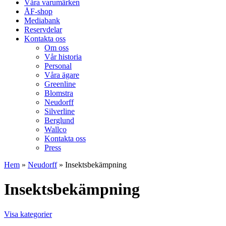
Våra varumärken
ÅF-shop
Mediabank
Reservdelar
Kontakta oss
Om oss
Vår historia
Personal
Våra ägare
Greenline
Blomstra
Neudorff
Silverline
Berglund
Wallco
Kontakta oss
Press
Hem
»
Neudorff
»
Insektsbekämpning
Insektsbekämpning
Visa kategorier